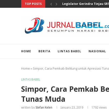
TOP POSTS
Selain Pengusaha, Prabowo Ha
HOME
BERITA
LINTAS BABEL
NASIONAL
Home
»
Simpor, Cara Pemkab Belitung untuk Apresiasi Tu
LINTAS BABEL
Simpor, Cara Pemkab Bel
Tunas Muda
written by
Stefan Kelen
January 23, 2019
1792
views