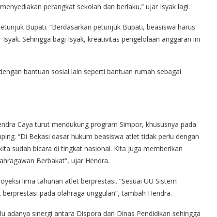
menyediakan perangkat sekolah dan berlaku,” ujar Isyak lagi.
petunjuk Bupati. “Berdasarkan petunjuk Bupati, beasiswa harus
syak. Sehingga bagi Isyak, kreativitas pengelolaan anggaran ini
 dengan bantuan sosial lain seperti bantuan rumah sebagai
endra Caya turut mendukung program Simpor, khususnya pada
mping. “Di Bekasi dasar hukum beasiswa atlet tidak perlu dengan
ita sudah bicara di tingkat nasional. Kita juga memberikan
lahragawan Berbakat”, ujar Hendra.
eksi lima tahunan atlet berprestasi. “Sesuai UU Sistem
 berprestasi pada olahraga unggulan”, tambah Hendra.
lu adanya sinergi antara Dispora dan Dinas Pendidikan sehingga