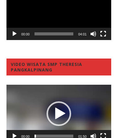
00:00
04:01
VIDEO WISATA SMP THERESIA
PANGKALPINANG
Video
Player
00:00
01:50