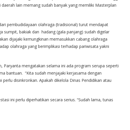
 Di daerah lain memang sudah banyak yang memiliki Masterplan
 dari pembudidayaan olahraga (tradisional) turut mendapat
ga sumpit, bakiak dan hadang (gala panjang) sudah digelar
ga akan dijajaki kemungkinan memasukkan cabang olahraga
hadap olahraga yang berimplikasi terhadap pariwisata yakni
, Paryanta mengatakan selama ini ada program serupa seperti
ima bantuan. “Kita sudah menjajaki kerjasama dengan
pi perlu disinkronkan. Apakah dikelola Dinas Pendidikan atau
asi ini perlu diperhatikan secara serius. “Sudah lama, tunas