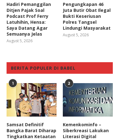
Hadiri Pemanggilan
Pengungkapan 46
Ditjen Pajak Soal
Juta Butir Obat Ilegal
Podcast Prof Ferry
Bukti Keseriusan
Latuhihin, Hensa:
Polres Tangsel
Saya Datang Agar
Lindungi Masyarakat
Semuanya Jelas
August 5, 2026
August 5, 2026
BERITA POPULER DI BABEL
1
2
Samsat Definitif
Kemenkominfo –
Bangka Barat Diharap
Siberkreasi Lakukan
Tingkatkan Ketaatan
Literasi Digital