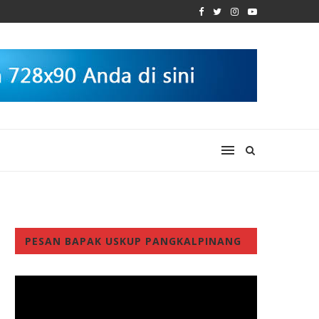
PESAN BAPAK USKUP PANGKALPINANG
Video
Player