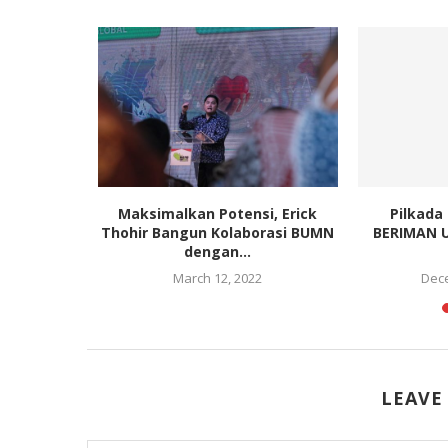
rtama di
Maksimalkan Potensi, Erick
Pilkada
 Mobil...
Thohir Bangun Kolaborasi BUMN
BERIMAN U
dengan...
18
March 12, 2022
Dece
LEAVE