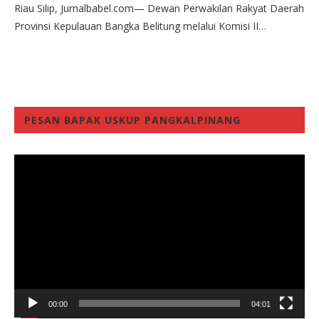
Riau Silip, Jurnalbabel.com— Dewan Perwakilan Rakyat Daerah
Provinsi Kepulauan Bangka Belitung melalui Komisi II…
PESAN BAPAK USKUP PANGKALPINANG
Video
Player
00:00
04:01