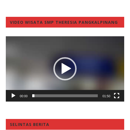
VIDEO WISATA SMP THERESIA PANGKALPINANG
Video
Player
00:00
01:50
SELINTAS BERITA