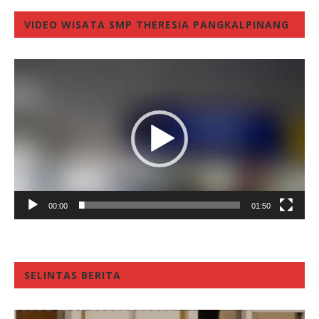
VIDEO WISATA SMP THERESIA PANGKALPINANG
Video
Player
00:00
01:50
SELINTAS BERITA