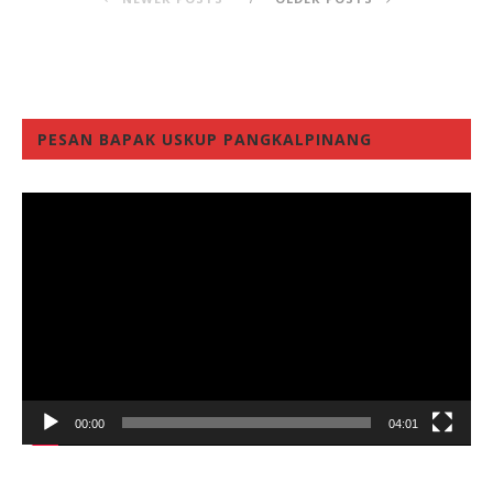
PESAN BAPAK USKUP PANGKALPINANG
Video
Player
00:00
04:01