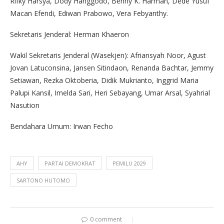
Rifky Harsya, Dody Hanggodo, Benny K. Harman, Dede Yusuf
Macan Efendi, Ediwan Prabowo, Vera Febyanthy.
Sekretaris Jenderal: Herman Khaeron
Wakil Sekretaris Jenderal (Wasekjen): Afriansyah Noor, Agust
Jovan Latuconsina, Jansen Sitindaon, Renanda Bachtar, Jemmy
Setiawan, Rezka Oktoberia, Didik Mukrianto, Inggrid Maria
Palupi Kansil, Imelda Sari, Heri Sebayang, Umar Arsal, Syahrial
Nasution
Bendahara Umum: Irwan Fecho
AHY
PARTAI DEMOKRAT
PEMILU 2029
SARTONO HUTOMO
0 comment