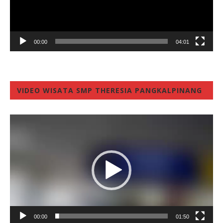
00:00
04:01
VIDEO WISATA SMP THERESIA PANGKALPINANG
Video
Player
00:00
01:50