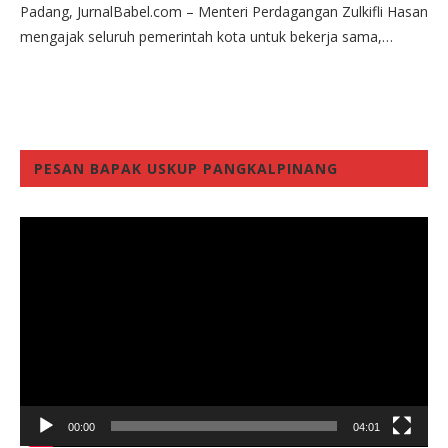
Padang, JurnalBabel.com – Menteri Perdagangan Zulkifli Hasan
mengajak seluruh pemerintah kota untuk bekerja sama,…
PESAN BAPAK USKUP PANGKALPINANG
Video
Player
00:00
04:01