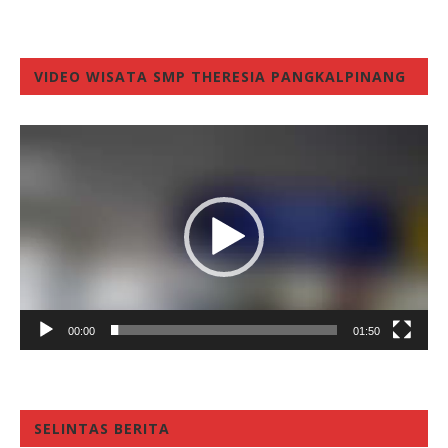
VIDEO WISATA SMP THERESIA PANGKALPINANG
Video
Player
00:00
01:50
SELINTAS BERITA