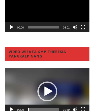
00:00
04:01
VIDEO WISATA SMP THERESIA
PANGKALPINANG
Video
Player
00:00
01:50