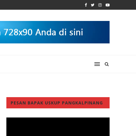
PESAN BAPAK USKUP PANGKALPINANG
Video
Player