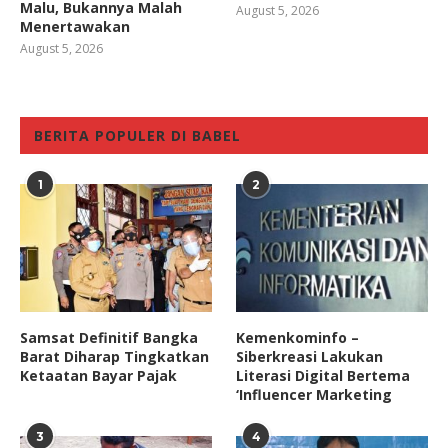
Malu, Bukannya Malah
August 5, 2026
Menertawakan
August 5, 2026
BERITA POPULER DI BABEL
1
2
Samsat Definitif Bangka
Kemenkominfo –
Barat Diharap Tingkatkan
Siberkreasi Lakukan
Ketaatan Bayar Pajak
Literasi Digital Bertema
‘Influencer Marketing
3
4