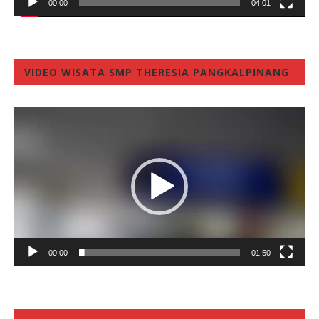
00:00
04:01
VIDEO WISATA SMP THERESIA PANGKALPINANG
Video
Player
00:00
01:50