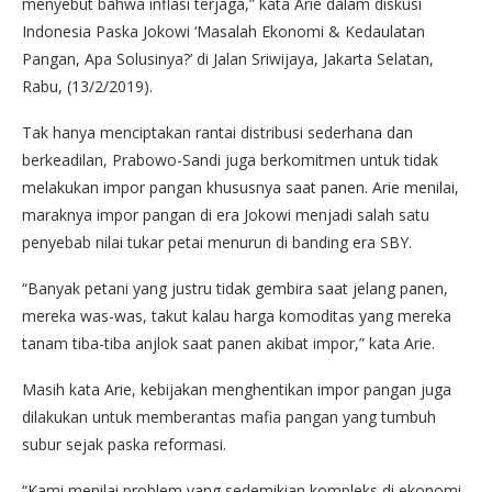
menyebut bahwa inflasi terjaga,” kata Arie dalam diskusi
Indonesia Paska Jokowi ‘Masalah Ekonomi & Kedaulatan
Pangan, Apa Solusinya?’ di Jalan Sriwijaya, Jakarta Selatan,
Rabu, (13/2/2019).
Tak hanya menciptakan rantai distribusi sederhana dan
berkeadilan, Prabowo-Sandi juga berkomitmen untuk tidak
melakukan impor pangan khususnya saat panen. Arie menilai,
maraknya impor pangan di era Jokowi menjadi salah satu
penyebab nilai tukar petai menurun di banding era SBY.
“Banyak petani yang justru tidak gembira saat jelang panen,
mereka was-was, takut kalau harga komoditas yang mereka
tanam tiba-tiba anjlok saat panen akibat impor,” kata Arie.
Masih kata Arie, kebijakan menghentikan impor pangan juga
dilakukan untuk memberantas mafia pangan yang tumbuh
subur sejak paska reformasi.
“Kami menilai problem yang sedemikian kompleks di ekonomi