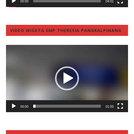
00:00
04:01
VIDEO WISATA SMP THERESIA PANGKALPINANG
Video
Player
00:00
01:50