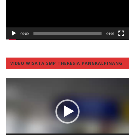
00:00
04:01
VIDEO WISATA SMP THERESIA PANGKALPINANG
Video
Player