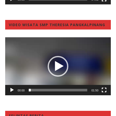
VIDEO WISATA SMP THERESIA PANGKALPINANG
Video
Player
00:00
01:50
SELINTAS BERITA