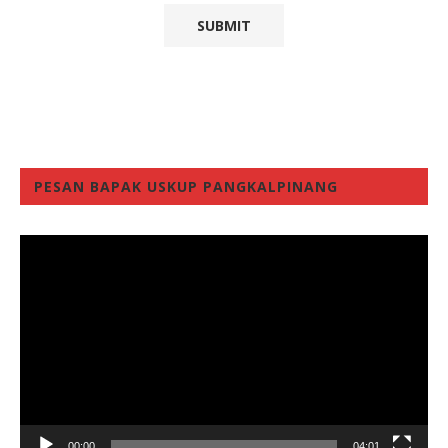
PESAN BAPAK USKUP PANGKALPINANG
Video
Player
00:00
04:01