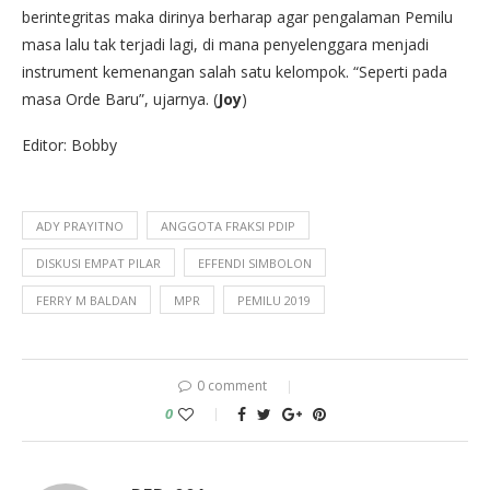
berintegritas maka dirinya berharap agar pengalaman Pemilu
masa lalu tak terjadi lagi, di mana penyelenggara menjadi
instrument kemenangan salah satu kelompok. “Seperti pada
masa Orde Baru”, ujarnya. (
Joy
)
Editor: Bobby
ADY PRAYITNO
ANGGOTA FRAKSI PDIP
DISKUSI EMPAT PILAR
EFFENDI SIMBOLON
FERRY M BALDAN
MPR
PEMILU 2019
0 comment
0