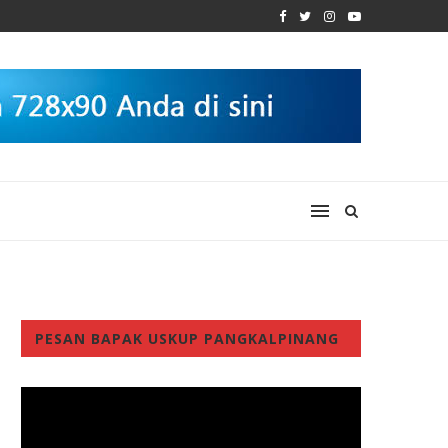
PESAN BAPAK USKUP PANGKALPINANG
Video
Player