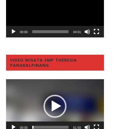
00:00
04:01
VIDEO WISATA SMP THERESIA
PANGKALPINANG
Video
Player
00:00
01:50