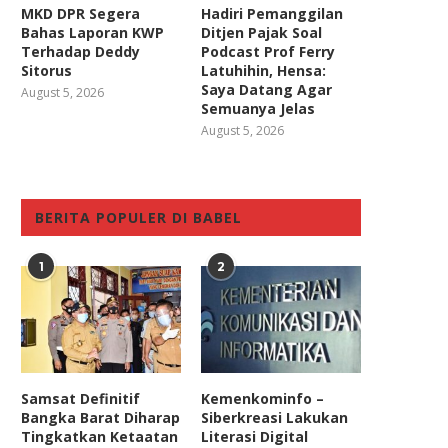
MKD DPR Segera
Hadiri Pemanggilan
Bahas Laporan KWP
Ditjen Pajak Soal
Terhadap Deddy
Podcast Prof Ferry
Sitorus
Latuhihin, Hensa:
Saya Datang Agar
August 5, 2026
Semuanya Jelas
August 5, 2026
BERITA POPULER DI BABEL
1
2
Samsat Definitif
Kemenkominfo –
Bangka Barat Diharap
Siberkreasi Lakukan
Tingkatkan Ketaatan
Literasi Digital