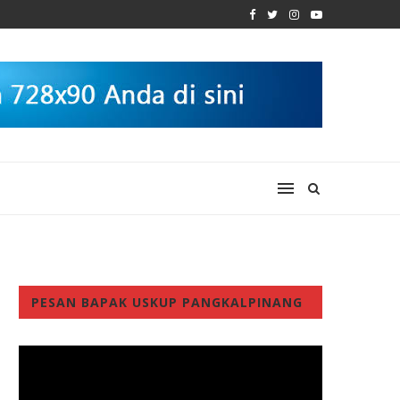
PESAN BAPAK USKUP PANGKALPINANG
Video
Player