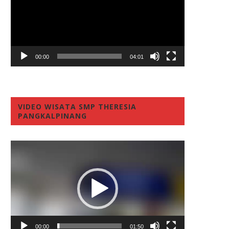
00:00
04:01
VIDEO WISATA SMP THERESIA
PANGKALPINANG
Video
Player
00:00
01:50