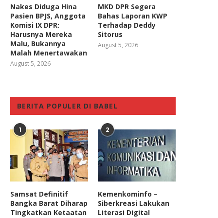
Nakes Diduga Hina
MKD DPR Segera
Pasien BPJS, Anggota
Bahas Laporan KWP
Komisi IX DPR:
Terhadap Deddy
Harusnya Mereka
Sitorus
Malu, Bukannya
August 5, 2026
Malah Menertawakan
August 5, 2026
BERITA POPULER DI BABEL
1
2
Samsat Definitif
Kemenkominfo –
Bangka Barat Diharap
Siberkreasi Lakukan
Tingkatkan Ketaatan
Literasi Digital