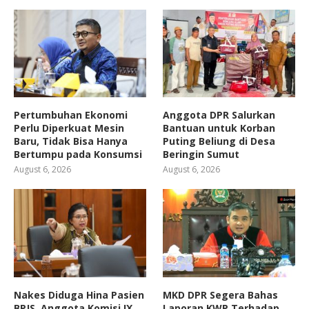
Pertumbuhan Ekonomi
Anggota DPR Salurkan
Perlu Diperkuat Mesin
Bantuan untuk Korban
Baru, Tidak Bisa Hanya
Puting Beliung di Desa
Bertumpu pada Konsumsi
Beringin Sumut
August 6, 2026
August 6, 2026
Nakes Diduga Hina Pasien
MKD DPR Segera Bahas
BPJS, Anggota Komisi IX
Laporan KWP Terhadap