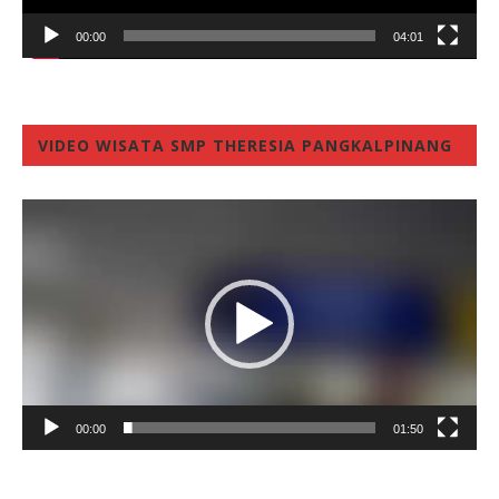
00:00
04:01
VIDEO WISATA SMP THERESIA PANGKALPINANG
Video
Player
00:00
01:50