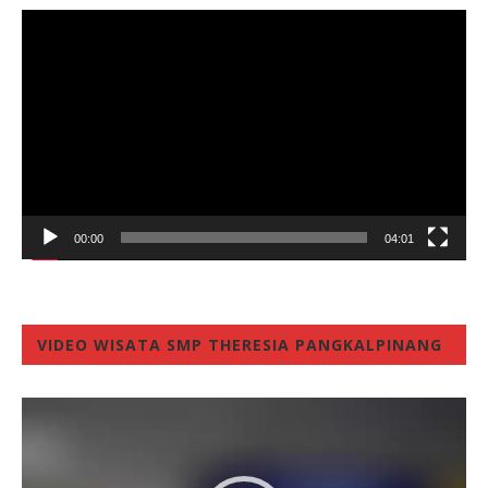
Video
Player
00:00
04:01
VIDEO WISATA SMP THERESIA PANGKALPINANG
Video
Player