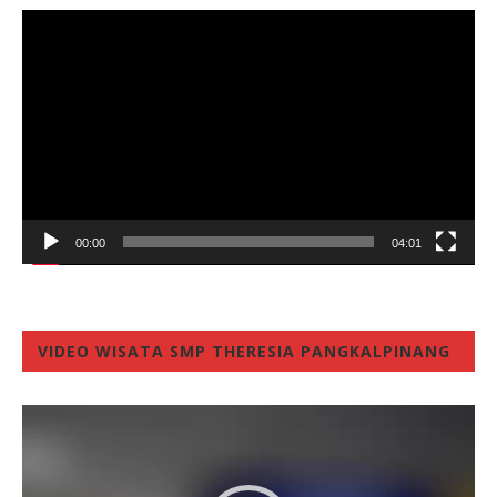
Video
Player
00:00
04:01
VIDEO WISATA SMP THERESIA PANGKALPINANG
Video
Player