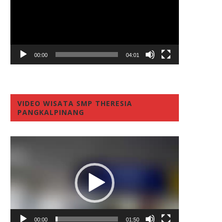
00:00
04:01
VIDEO WISATA SMP THERESIA
PANGKALPINANG
Video
Player
00:00
01:50