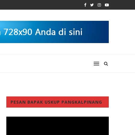
PESAN BAPAK USKUP PANGKALPINANG
Video
Player