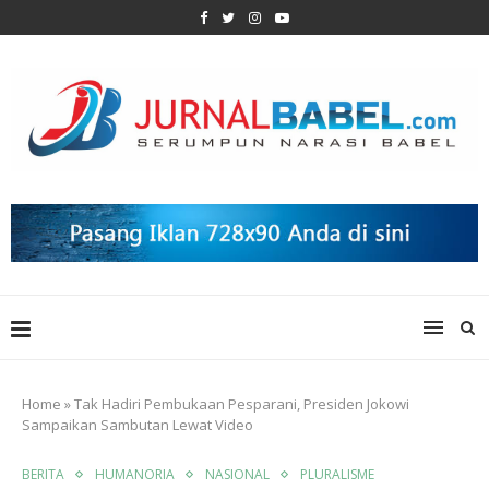
Home
»
Tak Hadiri Pembukaan Pesparani, Presiden Jokowi
Sampaikan Sambutan Lewat Video
BERITA
HUMANORIA
NASIONAL
PLURALISME