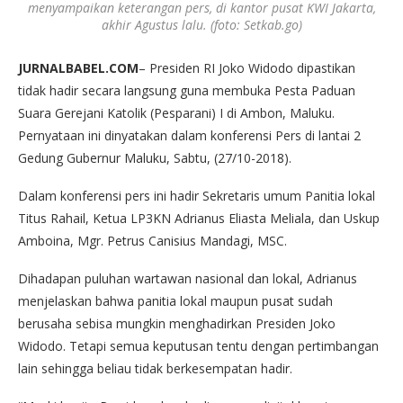
menyampaikan keterangan pers, di kantor pusat KWI Jakarta,
akhir Agustus lalu. (foto: Setkab.go)
JURNALBABEL.COM
– Presiden RI Joko Widodo dipastikan
tidak hadir secara langsung guna membuka Pesta Paduan
Suara Gerejani Katolik (Pesparani) I di Ambon, Maluku.
Pernyataan ini dinyatakan dalam konferensi Pers di lantai 2
Gedung Gubernur Maluku, Sabtu, (27/10-2018).
Dalam konferensi pers ini hadir Sekretaris umum Panitia lokal
Titus Rahail, Ketua LP3KN Adrianus Eliasta Meliala, dan Uskup
Amboina, Mgr. Petrus Canisius Mandagi, MSC.
Dihadapan puluhan wartawan nasional dan lokal, Adrianus
menjelaskan bahwa panitia lokal maupun pusat sudah
berusaha sebisa mungkin menghadirkan Presiden Joko
Widodo. Tetapi semua keputusan tentu dengan pertimbangan
lain sehingga beliau tidak berkesempatan hadir.