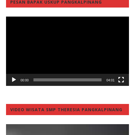
PESAN BAPAK USKUP PANGKALPINANG
Video
Player
00:00
04:01
VIDEO WISATA SMP THERESIA PANGKALPINANG
Video
Player