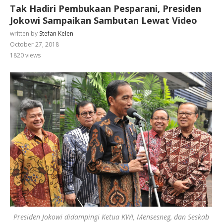
Tak Hadiri Pembukaan Pesparani, Presiden
Jokowi Sampaikan Sambutan Lewat Video
written by
Stefan Kelen
October 27, 2018
1820
views
Presiden Jokowi didampingi Ketua KWI, Mensesneg, dan Seskab