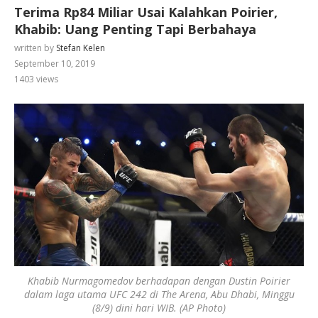
Terima Rp84 Miliar Usai Kalahkan Poirier,
Khabib: Uang Penting Tapi Berbahaya
written by
Stefan Kelen
September 10, 2019
1403
views
Khabib Nurmagomedov berhadapan dengan Dustin Poirier
dalam laga utama UFC 242 di The Arena, Abu Dhabi, Minggu
(8/9) dini hari WIB. (AP Photo)