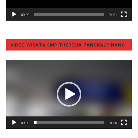
00:00
04:01
VIDEO WISATA SMP THERESIA PANGKALPINANG
Video
Player
00:00
01:50