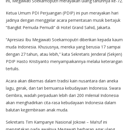
ini, Megawati Soekarnoputri merayakan ulang tahunnya ke-72.
Ketua Umum PDI Perjuangan (PDIP) ini pun merayakan hari
jadinya dengan menggelar acara pementasan musik bertajuk
“Bangkit Pemuda Pemudi” di Hotel Grand Sahid, Jakarta.
“Apresiasi Ibu Megawati Soekarnoputri diberikan kepada kaum
muda Indonesia. Khususnya, mereka yang berusia 17 sampai
dengan 27 tahun, atau lebih,” kata Sekretaris Jenderal (Sekjen)
PDIP Hasto Kristiyanto menyampaikannya melalui keterangan
tertulis.
Acara akan dikemas dalam tradisi kain nusantara dan aneka
lagu, gerak, dan tari bernuansa kebudayaan Indonesia. Swara
Gembira, wadah perpaduan lebih dari 200 milenial Indonesia
akan menghadirkan cita-rasa kebudayaan Indonesia dalam
balutan kegembiraan anak muda.
Sekretaris Tim Kampanye Nasional Jokowi – Ma’ruf ini
mengatakan pada awalnya Megawati berharap agar ulang