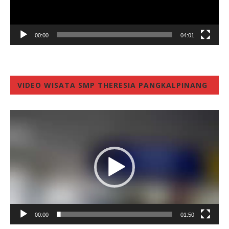
00:00
04:01
VIDEO WISATA SMP THERESIA PANGKALPINANG
Video
Player
00:00
01:50