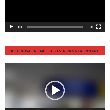
00:00
04:01
VIDEO WISATA SMP THERESIA PANGKALPINANG
Video
Player