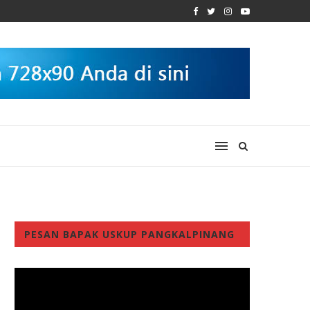
PESAN BAPAK USKUP PANGKALPINANG
Video
Player