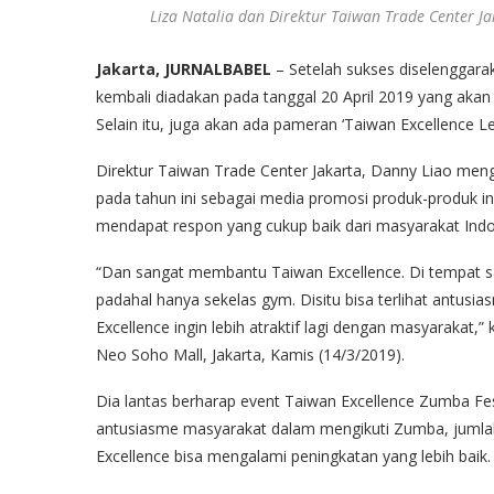
Liza Natalia dan Direktur Taiwan Trade Center Ja
Jakarta, JURNALBABEL
– Setelah sukses diselenggarak
kembali diadakan pada tanggal 20 April 2019 yang akan 
Selain itu, juga akan ada pameran ‘Taiwan Excellence L
Direktur Taiwan Trade Center Jakarta, Danny Liao me
pada tahun ini sebagai media promosi produk-produk in
mendapat respon yang cukup baik dari masyarakat Indo
“Dan sangat membantu Taiwan Excellence. Di tempat sa
padahal hanya sekelas gym. Disitu bisa terlihat antus
Excellence ingin lebih atraktif lagi dengan masyarakat,”
Neo Soho Mall, Jakarta, Kamis (14/3/2019).
Dia lantas berharap event Taiwan Excellence Zumba Fest 
antusiasme masyarakat dalam mengikuti Zumba, jumlah
Excellence bisa mengalami peningkatan yang lebih baik.