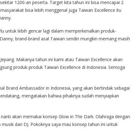
sekitar 1200-an peserta. Target kita tahun ini bisa mencapai 2
a masyarakat bisa lebih menggenal juga Taiwan Excellence itu
Danny.
rlu untuk lebih gencar lagi dalam memperkenalkan produk-
t Danny, brand-brand asal Taiwan sendiri mungkin memang masih
i Jepang. Makanya tahun ini kami atau Taiwan Excellence akan
ngsung produk-produk Taiwan Excellence di Indonesia. Semoga
ial Brand Ambassador in Indonesia, yang akan bertindak sebagai
 mendatang, mengatakan bahwa pihaknya sudah menyiapkan
a, nanti akan memakai konsep Glow in The Dark. Olahraga dengan
a musik dari DJ. Pokoknya saya mau konsep tahun ini untuk