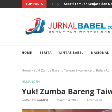
TOP POSTS
DPR Desak Usut Tuntas dan Sa
HOME
BERITA
LINTAS BABEL
NASIONAL
Home
»
Yuk! Zumba Bareng Taiwan Excellence di Bulan Apri
HUMANORIA
Yuk! Zumba Bareng Taiwa
written by
Red-001
March 14, 2019
1292
views