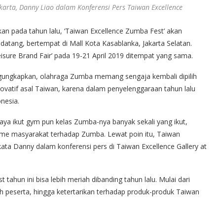
karta, Danny Liao dalam Konferensi Pers Taiwan Excellence
an pada tahun lalu, ‘Taiwan Excellence Zumba Fest’ akan
datang, bertempat di Mall Kota Kasablanka, Jakarta Selatan.
eisure Brand Fair’ pada 19-21 April 2019 ditempat yang sama.
ngungkapkan, olahraga Zumba memang sengaja kembali dipilih
ovatif asal Taiwan, karena dalam penyelenggaraan tahun lalu
nesia.
ya ikut gym pun kelas Zumba-nya banyak sekali yang ikut,
iasme masyarakat terhadap Zumba. Lewat poin itu, Taiwan
 kata Danny dalam konferensi pers di Taiwan Excellence Gallery at
tahun ini bisa lebih meriah dibanding tahun lalu. Mulai dari
 peserta, hingga ketertarikan terhadap produk-produk Taiwan