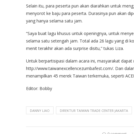
Selain itu, para peserta pun akan diarahkan untuk meng
menyorot ke baju para peserta. Durasinya pun akan dipe
yang hanya selama satu jam.
“Saya buat lagu khusus untuk openingnya, untuk meny
selama satu setengah jam. Total ada 26 lagu yang di ko
menit terakhir akan ada surprise disitu,” tukas Liza.
Untuk berpartisipasi dalam acara ini, masyarakat dapat 
http://www.taiwanexcellencezumbafest.com/. Dan dalam 
menampilkan 45 merek Taiwan terkemuka, seperti ACER,
Editor: Bobby
DANNY LIAO
DIREKTUR TAIWAN TRADE CENTER JAKARTA
0 comment