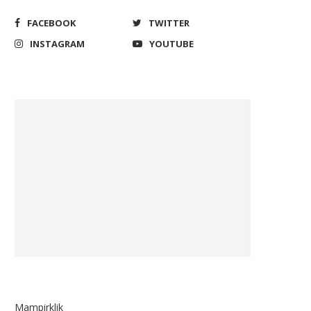
FACEBOOK
TWITTER
INSTAGRAM
YOUTUBE
Terpukau Motif dan Nilai
Fu Bear, Maskot Taiwa
ejarahnya, Delegasi Brazil di...
Excellence Jadi Jembata
Kampanye...
May 18, 2022
June 19, 2025
Mampirklik