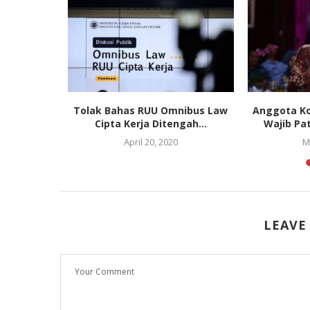
 Pantun
Tolak Bahas RUU Omnibus Law
Anggota Ko
Budaya
Cipta Kerja Ditengah...
Wajib Pa
April 20, 2020
M
020
LEAVE