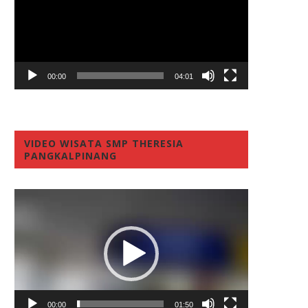
00:00
04:01
VIDEO WISATA SMP THERESIA
PANGKALPINANG
Video
Player
00:00
01:50