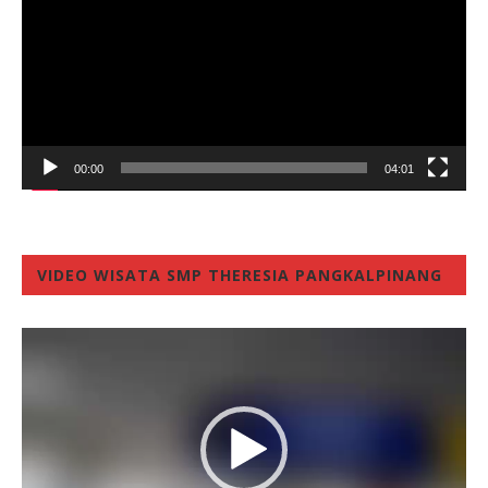
00:00
04:01
VIDEO WISATA SMP THERESIA PANGKALPINANG
Video
Player