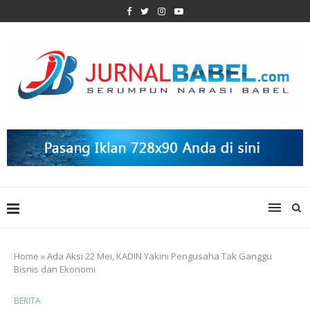
Home
»
Ada Aksi 22 Mei, KADIN Yakini Pengusaha Tak Ganggu
Bisnis dan Ekonomi
BERITA