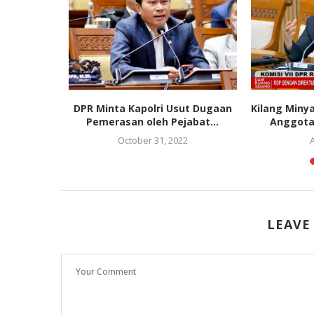
gatkan
DPR Minta Kapolri Usut Dugaan
Kilang Miny
tan Hak
Pemerasan oleh Pejabat...
Anggota 
n...
October 31, 2022
A
5
LEAVE