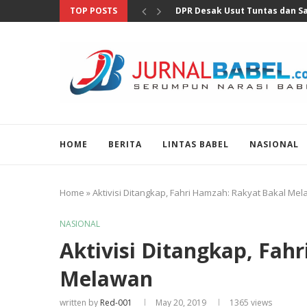
TOP POSTS
Pertumbuhan Ekonomi Perlu Di
HOME
BERITA
LINTAS BABEL
NASIONAL
Home
»
Aktivisi Ditangkap, Fahri Hamzah: Rakyat Bakal Me
NASIONAL
Aktivisi Ditangkap, Fah
Melawan
written by
Red-001
May 20, 2019
1365
views