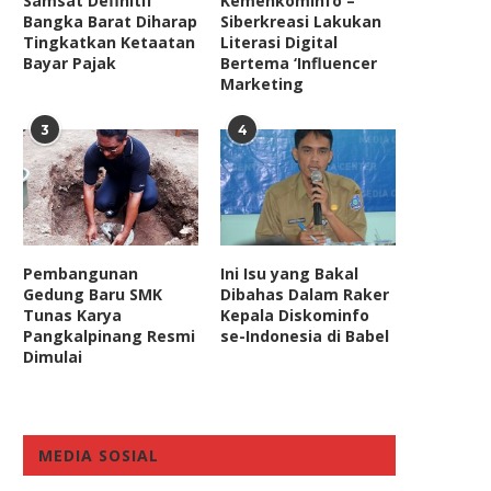
Samsat Definitif
Kemenkominfo –
Bangka Barat Diharap
Siberkreasi Lakukan
Tingkatkan Ketaatan
Literasi Digital
Bayar Pajak
Bertema ‘Influencer
Marketing
3
4
Pembangunan
Ini Isu yang Bakal
Gedung Baru SMK
Dibahas Dalam Raker
Tunas Karya
Kepala Diskominfo
Pangkalpinang Resmi
se-Indonesia di Babel
Dimulai
MEDIA SOSIAL