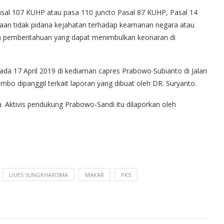
Pasal 107 KUHP atau pasa 110 juncto Pasal 87 KUHP, Pasal 14
aan tidak pidana kejahatan terhadap keamanan negara atau
n pemberitahuan yang dapat menimbulkan keonaran di
 pada 17 April 2019 di kediaman capres Prabowo Subianto di Jalan
mbo dipanggil terkait laporan yang dibuat oleh DR. Suryanto.
a. Aktivis pendukung Prabowo-Sandi itu dilaporkan oleh
LIUES SUNGKHARISMA
MAKAR
PKS