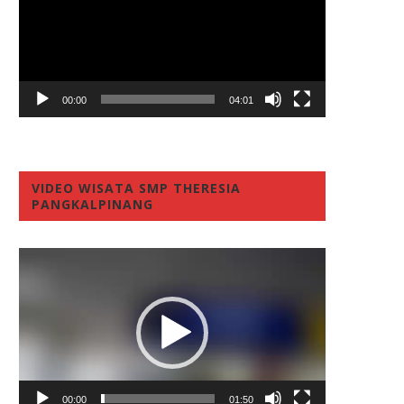
00:00
04:01
VIDEO WISATA SMP THERESIA
PANGKALPINANG
Video
Player
00:00
01:50