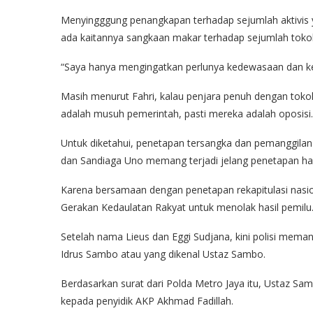
Menyingggung penangkapan terhadap sejumlah aktivis y
ada kaitannya sangkaan makar terhadap sejumlah tokoh 
“Saya hanya mengingatkan perlunya kedewasaan dan ke
Masih menurut Fahri, kalau penjara penuh dengan tokoh 
adalah musuh pemerintah, pasti mereka adalah oposisi.
Untuk diketahui, penetapan tersangka dan pemanggil
dan Sandiaga Uno memang terjadi jelang penetapan hasi
Karena bersamaan dengan penetapan rekapitulasi nasio
Gerakan Kedaulatan Rakyat untuk menolak hasil pemilu
Setelah nama Lieus dan Eggi Sudjana, kini polisi mema
Idrus Sambo atau yang dikenal Ustaz Sambo.
Berdasarkan surat dari Polda Metro Jaya itu, Ustaz S
kepada penyidik AKP Akhmad Fadillah.