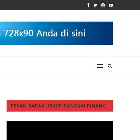
PESAN BAPAK USKUP PANGKALPINANG
Video
Player