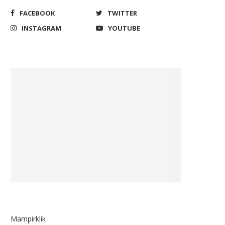
FACEBOOK
TWITTER
INSTAGRAM
YOUTUBE
Wakil Ketua Komisi III DPR
Pakar: Sufmi Dasco Ahm
presiasi Kepercayaan Publik...
Adalah Senjata Rahasia
Prabowo...
November 5, 2023
August 26, 2025
Mampirklik