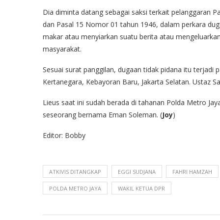
Dia diminta datang sebagai saksi terkait pelanggaran 
dan Pasal 15 Nomor 01 tahun 1946, dalam perkara dug
makar atau menyiarkan suatu berita atau mengeluarka
masyarakat.
Sesuai surat panggilan, dugaan tidak pidana itu terjadi
Kertanegara, Kebayoran Baru, Jakarta Selatan. Ustaz Sa
Lieus saat ini sudah berada di tahanan Polda Metro Jay
seseorang bernama Eman Soleman. (
Joy
)
Editor: Bobby
ATKIVIS DITANGKAP
EGGI SUDJANA
FAHRI HAMZAH
POLDA METRO JAYA
WAKIL KETUA DPR