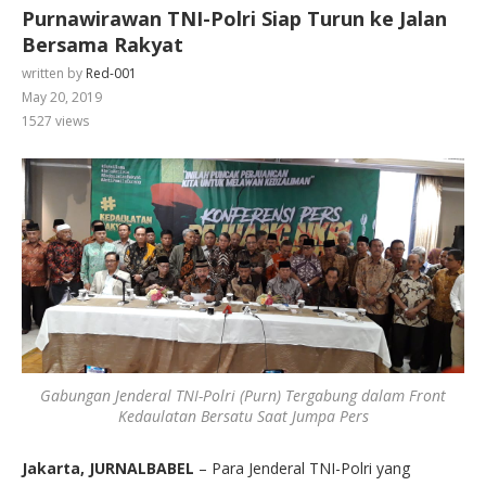
Purnawirawan TNI-Polri Siap Turun ke Jalan
Bersama Rakyat
written by
Red-001
May 20, 2019
1527
views
Gabungan Jenderal TNI-Polri (Purn) Tergabung dalam Front
Kedaulatan Bersatu Saat Jumpa Pers
Jakarta, JURNALBABEL
– Para Jenderal TNI-Polri yang