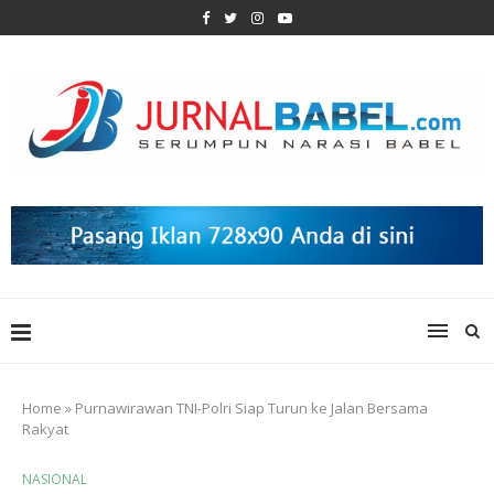
Home
»
Purnawirawan TNI-Polri Siap Turun ke Jalan Bersama
Rakyat
NASIONAL