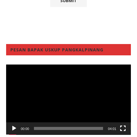
PESAN BAPAK USKUP PANGKALPINANG
Video
Player
00:00
04:01