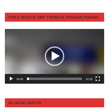
VIDEO WISATA SMP THERESIA PANGKALPINANG
Video
Player
00:00
01:50
SELINTAS BERITA