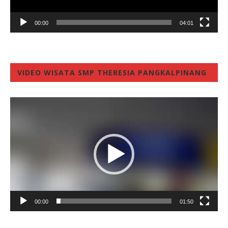
00:00
04:01
VIDEO WISATA SMP THERESIA PANGKALPINANG
Video
Player
00:00
01:50