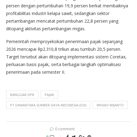
persen dengan pertumbuhan 19,9 persen berkat membaiknya
profitabilitas industri kelapa sawit, sedangkan sektor
pertambangan mencatat pertumbuhan 22,8 persen yang
ditopang aktivitas pertambangan migas.
Pemerintah memproyeksikan penerimaan pajak sepanjang
2026 mencapai Rp2.310,8 triliun atau tumbuh 20,5 persen.
Target tersebut akan ditopang implementasi sistem Coretax,
perluasan basis pajak, serta berbagai langkah optimalisasi
penerimaan pada semester II.
BANGGAR DPR
PAJAK
PT DANANTARA SUMBER DAYA INDONESIA (DSI)
WIHADI WIJANTO
0 comment
0