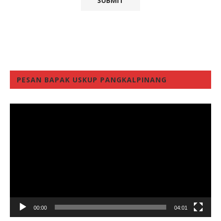
PESAN BAPAK USKUP PANGKALPINANG
Video
Player
00:00
04:01