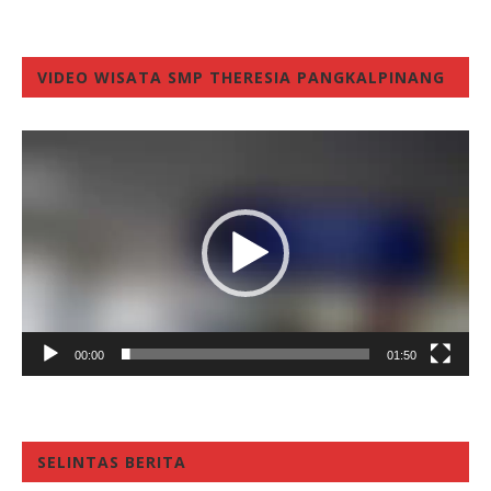
VIDEO WISATA SMP THERESIA PANGKALPINANG
Video
Player
00:00
01:50
SELINTAS BERITA