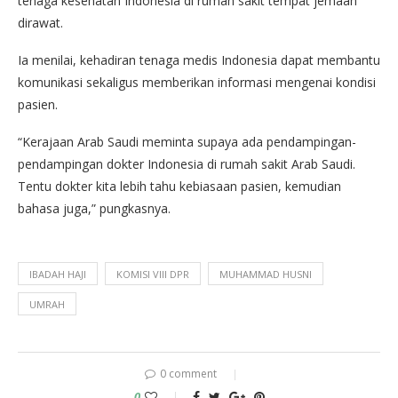
tenaga kesehatan Indonesia di rumah sakit tempat jemaah
dirawat.
Ia menilai, kehadiran tenaga medis Indonesia dapat membantu
komunikasi sekaligus memberikan informasi mengenai kondisi
pasien.
“Kerajaan Arab Saudi meminta supaya ada pendampingan-
pendampingan dokter Indonesia di rumah sakit Arab Saudi.
Tentu dokter kita lebih tahu kebiasaan pasien, kemudian
bahasa juga,” pungkasnya.
IBADAH HAJI
KOMISI VIII DPR
MUHAMMAD HUSNI
UMRAH
0 comment
0