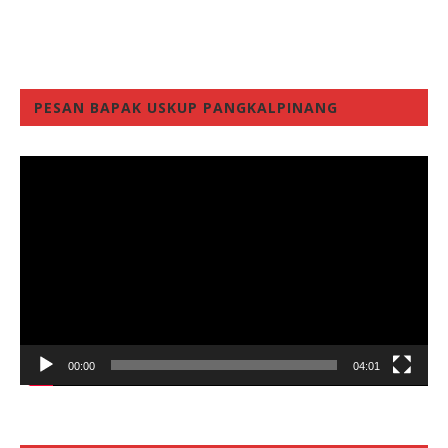
PESAN BAPAK USKUP PANGKALPINANG
Video
Player
00:00
04:01