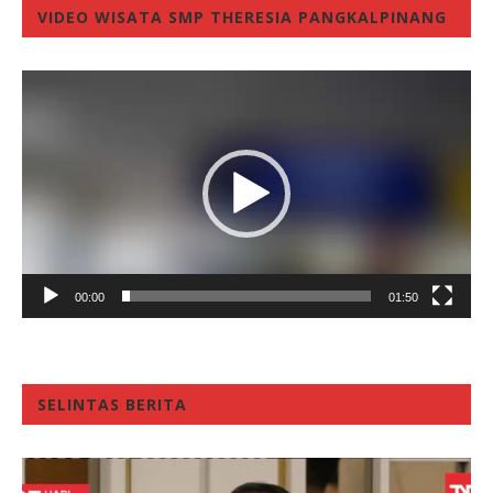
VIDEO WISATA SMP THERESIA PANGKALPINANG
Video
Player
00:00
01:50
SELINTAS BERITA