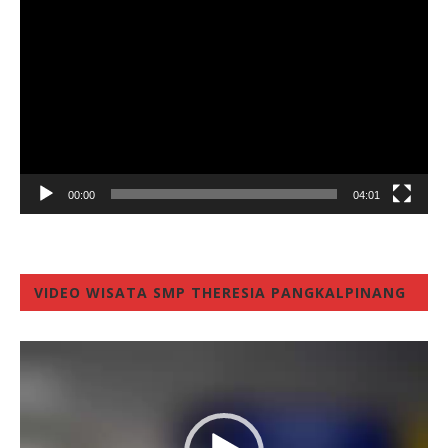
Player
00:00
04:01
VIDEO WISATA SMP THERESIA PANGKALPINANG
Video
Player