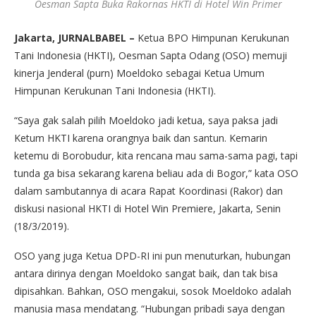
Oesman Sapta Buka Rakornas HKTI di Hotel Win Primer
Jakarta, JURNALBABEL –
Ketua BPO Himpunan Kerukunan
Tani Indonesia (HKTI), Oesman Sapta Odang (OSO) memuji
kinerja Jenderal (purn) Moeldoko sebagai Ketua Umum
Himpunan Kerukunan Tani Indonesia (HKTI).
“Saya gak salah pilih Moeldoko jadi ketua, saya paksa jadi
Ketum HKTI karena orangnya baik dan santun. Kemarin
ketemu di Borobudur, kita rencana mau sama-sama pagi, tapi
tunda ga bisa sekarang karena beliau ada di Bogor,” kata OSO
dalam sambutannya di acara Rapat Koordinasi (Rakor) dan
diskusi nasional HKTI di Hotel Win Premiere, Jakarta, Senin
(18/3/2019).
OSO yang juga Ketua DPD-RI ini pun menuturkan, hubungan
antara dirinya dengan Moeldoko sangat baik, dan tak bisa
dipisahkan. Bahkan, OSO mengakui, sosok Moeldoko adalah
manusia masa mendatang. “Hubungan pribadi saya dengan