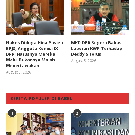
Nakes Diduga Hina Pasien
MKD DPR Segera Bahas
BPJS, Anggota Komisi IX
Laporan KWP Terhadap
DPR: Harusnya Mereka
Deddy Sitorus
Malu, Bukannya Malah
August 5, 2026
Menertawakan
August 5, 2026
BERITA POPULER DI BABEL
1
2