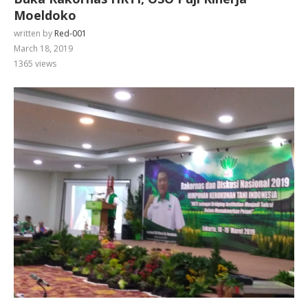
Moeldoko
written by
Red-001
March 18, 2019
1365
views