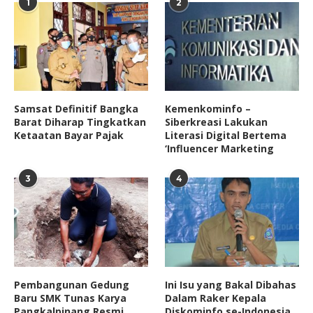
1
2
Samsat Definitif Bangka
Kemenkominfo –
Barat Diharap Tingkatkan
Siberkreasi Lakukan
Ketaatan Bayar Pajak
Literasi Digital Bertema
‘Influencer Marketing
3
4
Pembangunan Gedung
Ini Isu yang Bakal Dibahas
Baru SMK Tunas Karya
Dalam Raker Kepala
Pangkalpinang Resmi
Diskominfo se-Indonesia