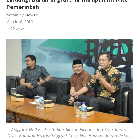
Pemerintah
written by
Red-001
March 18, 2019
1472
views
Anggota MPR Fraksi Golkar Ikhsan Firdaus dan Koordinator
Divisi Bantuan Hukum Migrant Care, Nur Hasono dalam diskusi