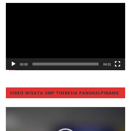
Video
Player
00:00
04:01
VIDEO WISATA SMP THERESIA PANGKALPINANG
Video
Player