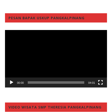
PESAN BAPAK USKUP PANGKALPINANG
Video
Player
00:00
04:01
VIDEO WISATA SMP THERESIA PANGKALPINANG