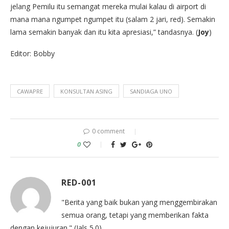
jelang Pemilu itu semangat mereka mulai kalau di airport di
mana mana ngumpet ngumpet itu (salam 2 jari, red). Semakin
lama semakin banyak dan itu kita apresiasi,” tandasnya. (
Joy
)
Editor: Bobby
CAWAPRE
KONSULTAN ASING
SANDIAGA UNO
0 comment
0
RED-001
"Berita yang baik bukan yang menggembirakan
semua orang, tetapi yang memberikan fakta
dengan kejujuran." (Jals 5.0)