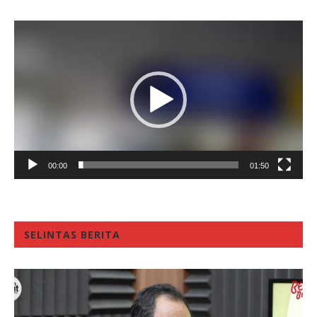
Video
Player
00:00
01:50
SELINTAS BERITA