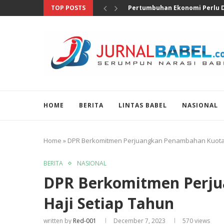
TOP POSTS
Anggota DPR Salurkan Bantuan
HOME
BERITA
LINTAS BABEL
NASIONAL
Home
»
DPR Berkomitmen Perjuangkan Penambahan Kuota 
BERITA
NASIONAL
DPR Berkomitmen Perj
Haji Setiap Tahun
written by
Red-001
December 7, 2023
570
views