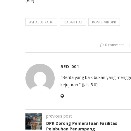
(Bie)
ASHABUL KAHFI
IBADAH HAJI
KOMISI VIII DPR
0 comment
RED-001
"Berita yang baik bukan yang mengg
kejujuran." (Jals 5.0)
previous post
DPR Dorong Pemerataan Fasilitas
Pelabuhan Penumpang