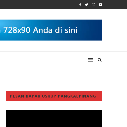
PESAN BAPAK USKUP PANGKALPINANG
Video
Player