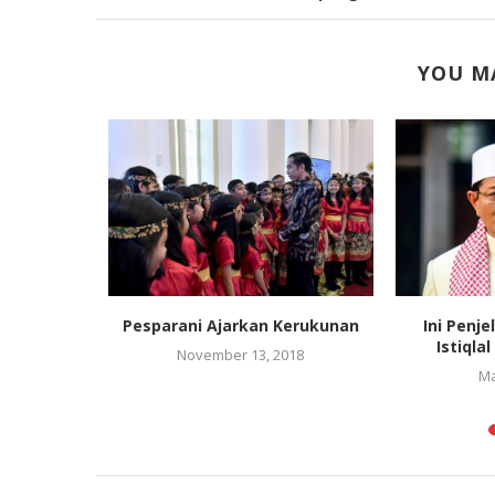
YOU MA
Korupsi,
Pesparani Ajarkan Kerukunan
Ini Penj
gkan RUU...
Istiqlal
November 13, 2018
022
Ma