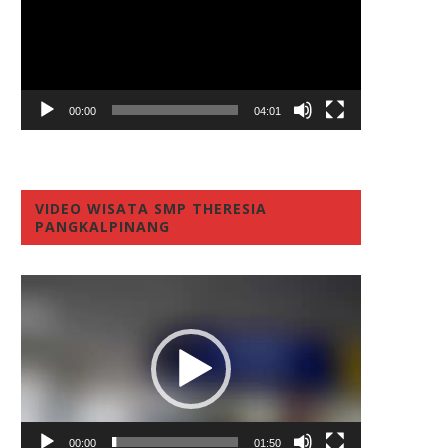
00:00
04:01
VIDEO WISATA SMP THERESIA
PANGKALPINANG
Video
Player
00:00
01:50