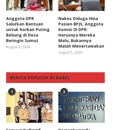
Anggota DPR
Nakes Diduga Hina
Salurkan Bantuan
Pasien BPJS, Anggota
untuk Korban Puting
Komisi IX DPR:
Beliung di Desa
Harusnya Mereka
Beringin Sumut
Malu, Bukannya
Malah Menertawakan
August 6, 2026
August 5, 2026
BERITA POPULER DI BABEL
1
2