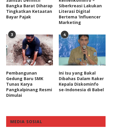
Samsat Definitif
Kemenkominfo –
Bangka Barat Diharap
Siberkreasi Lakukan
Tingkatkan Ketaatan
Literasi Digital
Bayar Pajak
Bertema ‘Influencer
Marketing
3
4
Pembangunan
Ini Isu yang Bakal
Gedung Baru SMK
Dibahas Dalam Raker
Tunas Karya
Kepala Diskominfo
Pastikan Validitas Transaksi
Wakil Ketua Komisi V: Un
Pangkalpinang Resmi
se-Indonesia di Babel
Mencurigakan Rp300 Triliun di
Keadilan dan Kemanusiaan,
Dimulai
Kemenkeu,...
February 25, 2020
March 17, 2023
MEDIA SOSIAL