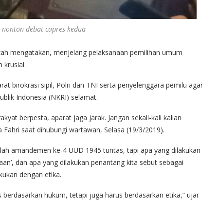
 nonton debat capres kedua
zah mengatakan, menjelang pelaksanaan pemilihan umum
 krusial.
at birokrasi sipil, Polri dan TNI serta penyelenggara pemilu agar
ublik Indonesia (NKRI) selamat.
kyat berpesta, aparat jaga jarak. Jangan sekali-kali kalian
a Fahri saat dihubungi wartawan, Selasa (19/3/2019).
telah amandemen ke-4 UUD 1945 tuntas, tapi apa yang dilakukan
n’, dan apa yang dilakukan penantang kita sebut sebagai
akukan dengan etika.
 berdasarkan hukum, tetapi juga harus berdasarkan etika,” ujar