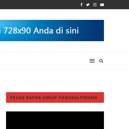
PESAN BAPAK USKUP PANGKALPINANG
Video
Player