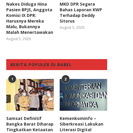
Nakes Diduga Hina
MKD DPR Segera
Pasien BPJS, Anggota
Bahas Laporan KWP
Komisi IX DPR:
Terhadap Deddy
Harusnya Mereka
Sitorus
Malu, Bukannya
August 5, 2026
Malah Menertawakan
August 5, 2026
BERITA POPULER DI BABEL
1
2
Samsat Definitif
Kemenkominfo –
Bangka Barat Diharap
Siberkreasi Lakukan
Tingkatkan Ketaatan
Literasi Digital