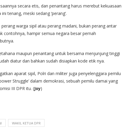
saannya secara etis, dan penantang harus merebut kekuasaan
ini tenang, meski sedang ‘perang’.
au perang warga sipil atau perang madani, bukan perang antar
nyak contohnya, hampir semua negara besar pernah
butnya.
k petahana maupun penantang untuk bersama menjunjung tinggi
dah diatur dan bahkan sudah disiapkan kode etik nya.
gatkan aparat sipil, Polri dan militer juga penyelenggara pemilu
ah ‘power Struggle’ dalam demokrasi, sebuah pemilu damai yang
isi III DPR itu. (
Joy
)
I
WAKIL KETUA DPR