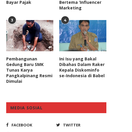
Bayar Pajak
Bertema ‘Influencer
Marketing
3
4
egah Covid-19, Komisi III Minta
Pasca Debat, LSI Denny J
Pembangunan
Ini Isu yang Bakal
Polri Jangan Abuse...
Jokowi Masih Unggul...
Gedung Baru SMK
Dibahas Dalam Raker
April 1, 2020
January 30, 2019
Tunas Karya
Kepala Diskominfo
Pangkalpinang Resmi
se-Indonesia di Babel
Dimulai
MEDIA SOSIAL
FACEBOOK
TWITTER