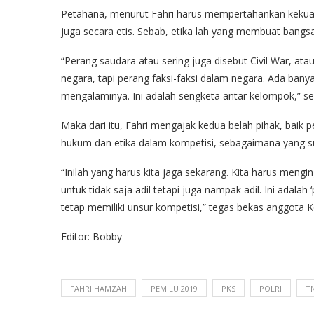
Petahana, menurut Fahri harus mempertahankan kekua
juga secara etis. Sebab, etika lah yang membuat bangsa 
“Perang saudara atau sering juga disebut Civil War, at
negara, tapi perang faksi-faksi dalam negara. Ada ba
mengalaminya. Ini adalah sengketa antar kelompok,” se
Maka dari itu, Fahri mengajak kedua belah pihak, bai
hukum dan etika dalam kompetisi, sebagaimana yang su
“Inilah yang harus kita jaga sekarang. Kita harus mengin
untuk tidak saja adil tetapi juga nampak adil. Ini adal
tetap memiliki unsur kompetisi,” tegas bekas anggota Kom
Editor: Bobby
FAHRI HAMZAH
PEMILU 2019
PKS
POLRI
TN