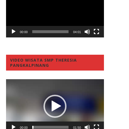
00:00
04:01
VIDEO WISATA SMP THERESIA
PANGKALPINANG
Video
Player
00:00
01:50