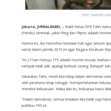
Fahri Hamzah usai
Jakarta, JURNALBABEL –
Wakil Ketua DPR Fahri Ham
(Pemilu) serentak, yakni Pileg dan Pilpres adalah momen
Karena itu, dia memohon kerelaan hati agar seluruh apar
netral dalam pemilu 2019 ini agar Negara Kesatuan Rep
“Ini 27 hari menuju TPS adalah momen krusial, biarkan ra
nampak tidak adil, apalagi berbuat curang. Bahaya!” kat
Dikatakan Fahri, meski kita hidup dalam demokrasi se
oleh petahana tetap sebagai ‘mempertahankan kekuasaa
‘merebut kekuasaan’. Maka dari itu, keduanya harus dil
“Dalam demokrasi, semua tindakan kita tidak saja harus
politikus PKS ini.