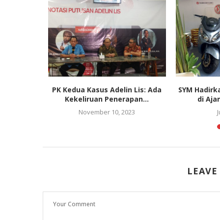
egawati,
PK Kedua Kasus Adelin Lis: Ada
SYM Hadirk
rapat ke
Kekeliruan Penerapan...
di Aja
n?
November 10, 2023
J
LEAVE