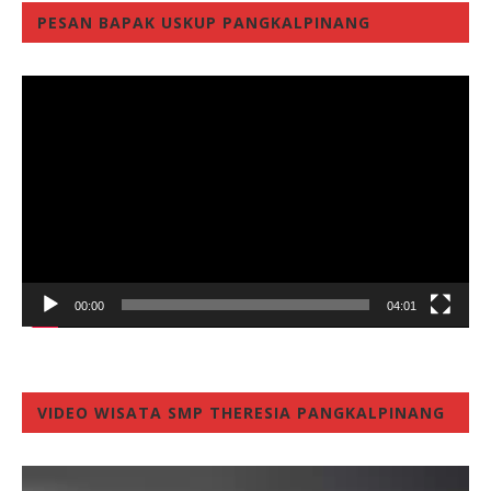
PESAN BAPAK USKUP PANGKALPINANG
Video
Player
00:00
04:01
VIDEO WISATA SMP THERESIA PANGKALPINANG
Video