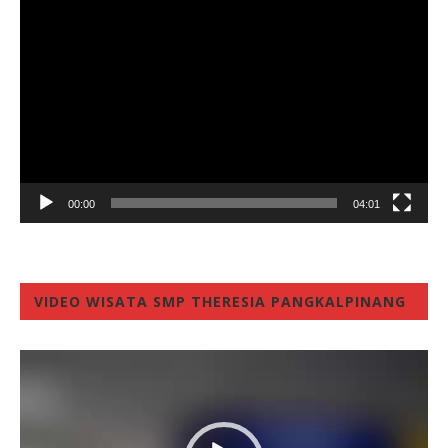
Video
Player
00:00
04:01
VIDEO WISATA SMP THERESIA PANGKALPINANG
Video
Player