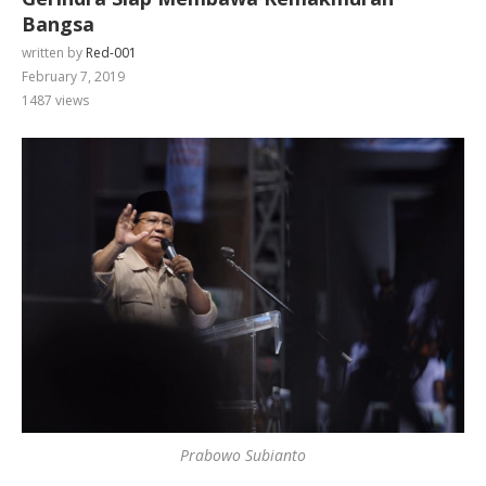
Bangsa
written by
Red-001
February 7, 2019
1487
views
Prabowo Subianto