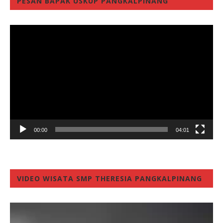
PESAN BAPAK USKUP PANGKALPINANG
Video
Player
00:00
04:01
VIDEO WISATA SMP THERESIA PANGKALPINANG
Video
Player