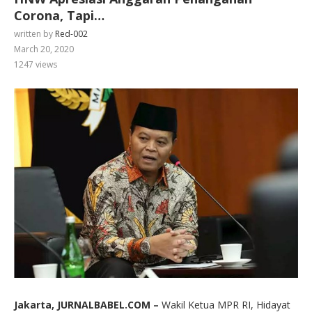
Corona, Tapi…
written by
Red-002
March 20, 2020
1247
views
Jakarta, JURNALBABEL.COM –
Wakil Ketua MPR RI, Hidayat