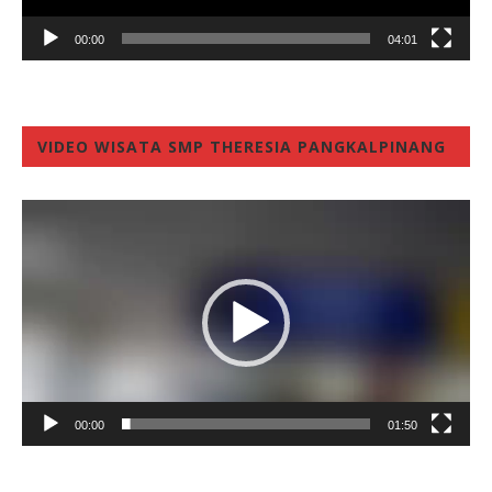
00:00
04:01
VIDEO WISATA SMP THERESIA PANGKALPINANG
Video
Player
00:00
01:50