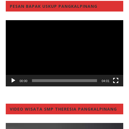
PESAN BAPAK USKUP PANGKALPINANG
Video
Player
00:00
04:01
VIDEO WISATA SMP THERESIA PANGKALPINANG
Video