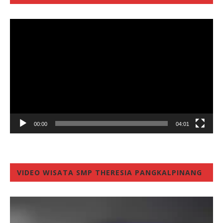
Video
Player
00:00
04:01
VIDEO WISATA SMP THERESIA PANGKALPINANG
Video
Player