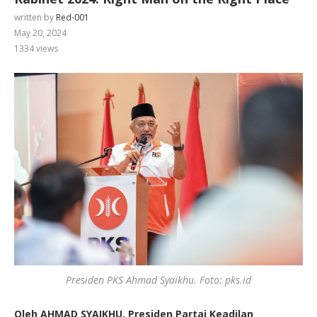
written by
Red-001
May 20, 2024
1334
views
Presiden PKS Ahmad Syaikhu. Foto: pks.id
Oleh AHMAD SYAIKHU, Presiden Partai Keadilan