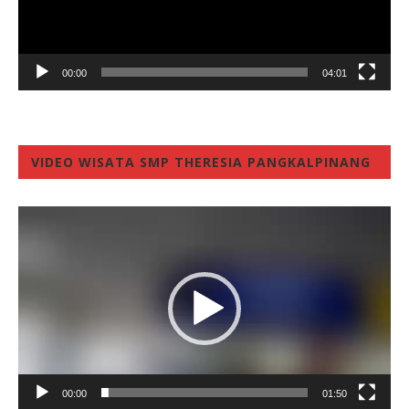
00:00
04:01
VIDEO WISATA SMP THERESIA PANGKALPINANG
Video
Player
00:00
01:50