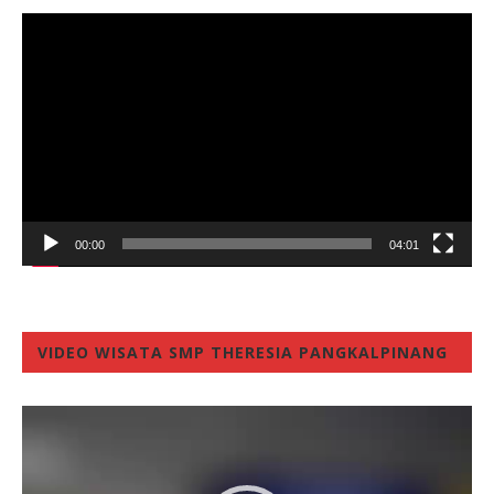
Video
Player
00:00
04:01
VIDEO WISATA SMP THERESIA PANGKALPINANG
Video
Player