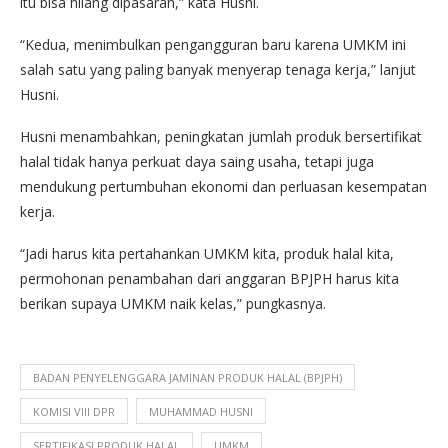
itu bisa hilang dipasaran,” kata Husni.
“Kedua, menimbulkan pengangguran baru karena UMKM ini
salah satu yang paling banyak menyerap tenaga kerja,” lanjut
Husni.
Husni menambahkan, peningkatan jumlah produk bersertifikat
halal tidak hanya perkuat daya saing usaha, tetapi juga
mendukung pertumbuhan ekonomi dan perluasan kesempatan
kerja.
“Jadi harus kita pertahankan UMKM kita, produk halal kita,
permohonan penambahan dari anggaran BPJPH harus kita
berikan supaya UMKM naik kelas,” pungkasnya.
BADAN PENYELENGGARA JAMINAN PRODUK HALAL (BPJPH)
KOMISI VIII DPR
MUHAMMAD HUSNI
SERTIFIKASI PRODUK HALAL
UMKM