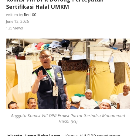
Sertifikasi Halal UMKM
written by
Red-001
June 12, 2026
135
views
Anggota Komisi VIII DPR Fraksi Partai Gerindra Muhammad
Husni (IG)
Jakarta, JurnalBabel.com –
Komisi VIII DPR mendorong