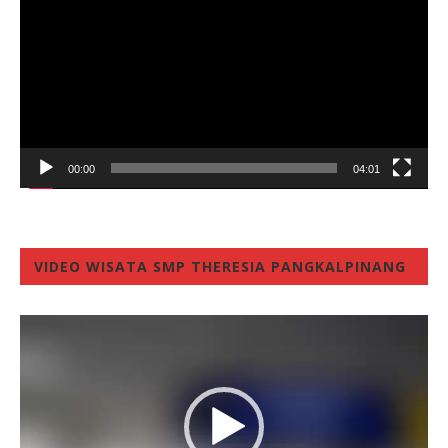
00:00
04:01
VIDEO WISATA SMP THERESIA PANGKALPINANG
Video
Player