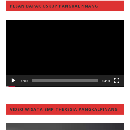
PESAN BAPAK USKUP PANGKALPINANG
Video
Player
00:00
04:01
VIDEO WISATA SMP THERESIA PANGKALPINANG
Video