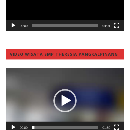
00:00
04:01
VIDEO WISATA SMP THERESIA PANGKALPINANG
Video
Player
00:00
01:50