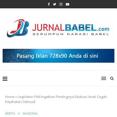
Home
»
Legislator PAN Ingatkan Pentingnya Edukasi Anak Cegah
Kejahatan Seksual
BERITA
NASIONAL