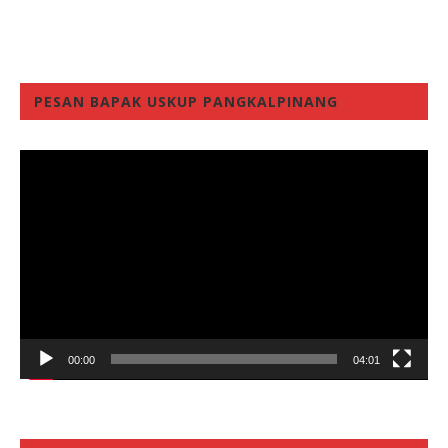
PESAN BAPAK USKUP PANGKALPINANG
Video
Player
00:00
04:01