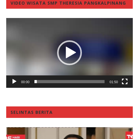
VIDEO WISATA SMP THERESIA PANGKALPINANG
Video
Player
00:00
01:50
SELINTAS BERITA