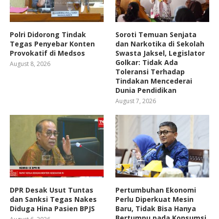
Polri Didorong Tindak
Soroti Temuan Senjata
Tegas Penyebar Konten
dan Narkotika di Sekolah
Provokatif di Medsos
Swasta Jaksel, Legislator
Golkar: Tidak Ada
August 8, 2026
Toleransi Terhadap
Tindakan Mencederai
Dunia Pendidikan
August 7, 2026
DPR Desak Usut Tuntas
Pertumbuhan Ekonomi
dan Sanksi Tegas Nakes
Perlu Diperkuat Mesin
Diduga Hina Pasien BPJS
Baru, Tidak Bisa Hanya
Bertumpu pada Konsumsi