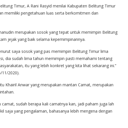
litung Timur, A Rani Rasyid menilai Kabupaten Belitung Timur
 memiliki pengetahuan luas serta berkomitmen dan
rhanudin merupakan sosok yang tepat untuk memimpin Belitung
kam jejak yang baik selama kepemimpinannya.
enurut saya sosok yang pas memimpin Belitung Timur lima
rasi, dia sudah lima tahun memimpin pasti memahami tentang
yarakatan, itu yang lebih konkret yang kita lihat sekarang ini.”
5/11/2020).
tu Khairil Anwar yang merupakan mantan Camat, merupakan
intahan.
n camat, sudah berapa kali camatnya kan, jadi paham juga lah
kil saja yang pengalaman, bahasanya lebih mengena dengan