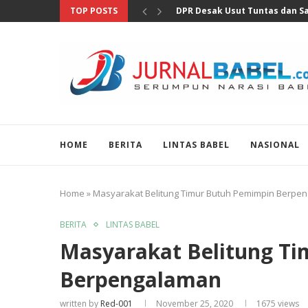
TOP POSTS
Pertumbuhan Ekonomi Perlu Di
HOME
BERITA
LINTAS BABEL
NASIONAL
Home
»
Masyarakat Belitung Timur Butuh Pemimpin Berpe
BERITA
LINTAS BABEL
Masyarakat Belitung T
Berpengalaman
written by
Red-001
November 25, 2020
1675
views