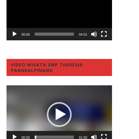
00:00
04:01
VIDEO WISATA SMP THERESIA
PANGKALPINANG
Video
Player
00:00
01:50