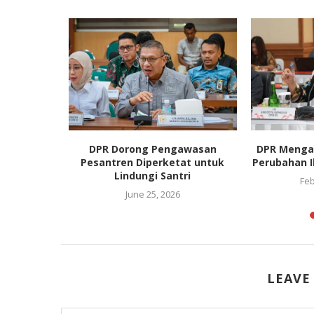
sonna Tak
DPR Dorong Pengawasan
DPR Menga
 Marut...
Pesantren Diperketat untuk
Perubahan I
Lindungi Santri
021
Feb
June 25, 2026
LEAVE