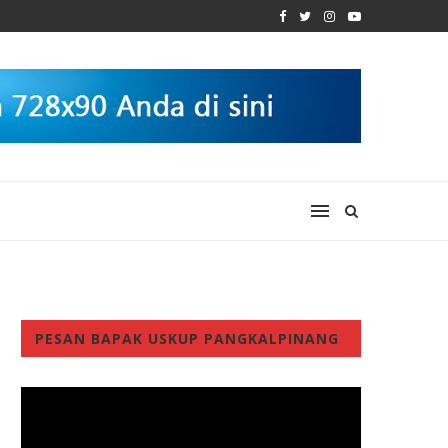
PESAN BAPAK USKUP PANGKALPINANG
Video
Player