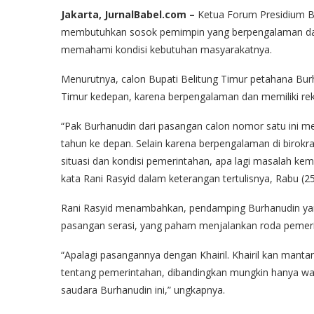
Jakarta, JurnalBabel.com –
Ketua Forum Presidium Be
membutuhkan sosok pemimpin yang berpengalaman dan
memahami kondisi kebutuhan masyarakatnya.
Menurutnya, calon Bupati Belitung Timur petahana Bu
Timur kedepan, karena berpengalaman dan memiliki re
“Pak Burhanudin dari pasangan calon nomor satu ini m
tahun ke depan. Selain karena berpengalaman di birok
situasi dan kondisi pemerintahan, apa lagi masalah kemas
kata Rani Rasyid dalam keterangan tertulisnya, Rabu (2
Rani Rasyid menambahkan, pendamping Burhanudin yai
pasangan serasi, yang paham menjalankan roda pemer
“Apalagi pasangannya dengan Khairil. Khairil kan manta
tentang pemerintahan, dibandingkan mungkin hanya wa
saudara Burhanudin ini,” ungkapnya.