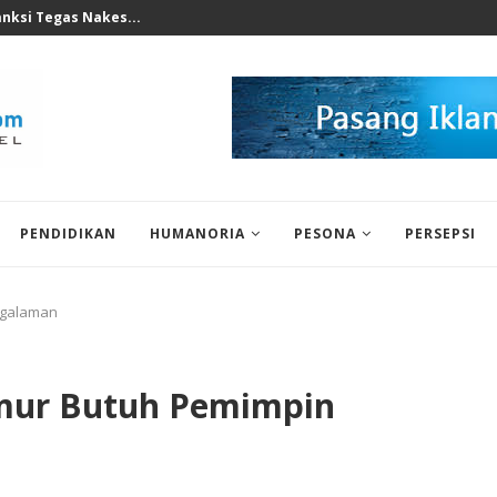
perkuat Mesin Baru, Tidak Bisa...
PENDIDIKAN
HUMANORIA
PESONA
PERSEPSI
ngalaman
imur Butuh Pemimpin