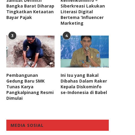
Samsat Definitif
Kemenkominfo –
Bangka Barat Diharap
Siberkreasi Lakukan
Tingkatkan Ketaatan
Literasi Digital
Bayar Pajak
Bertema ‘Influencer
Marketing
3
4
R Kebut Revisi UU BUMN Untuk
DPR Usul Calon Anggota K
Hadapi Dinamika...
Bawaslu di Tes IQ,...
Pembangunan
Ini Isu yang Bakal
January 30, 2025
October 14, 2021
Gedung Baru SMK
Dibahas Dalam Raker
Tunas Karya
Kepala Diskominfo
Pangkalpinang Resmi
se-Indonesia di Babel
Dimulai
MEDIA SOSIAL