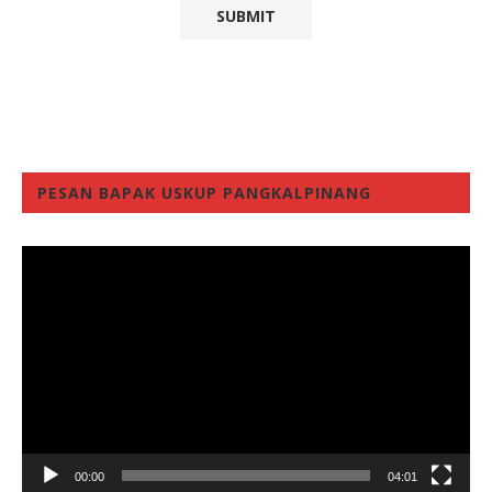
PESAN BAPAK USKUP PANGKALPINANG
Video
Player
00:00
04:01