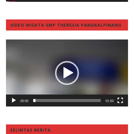
VIDEO WISATA SMP THERESIA PANGKALPINANG
Video
Player
00:00
01:50
SELINTAS BERITA