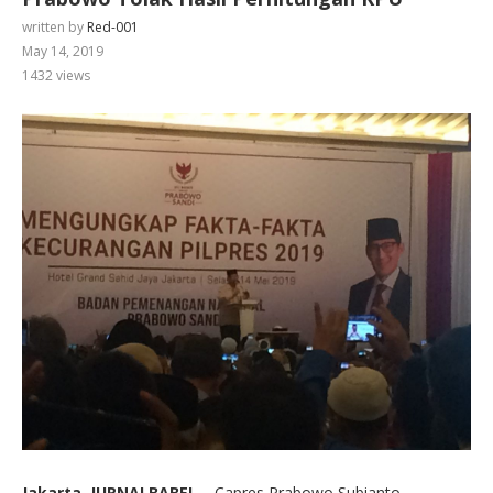
written by
Red-001
May 14, 2019
1432
views
Jakarta, JURNALBABEL
– Capres Prabowo Subianto