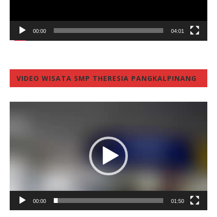
00:00
04:01
VIDEO WISATA SMP THERESIA PANGKALPINANG
Video
Player
00:00
01:50