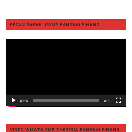
PESAN BAPAK USKUP PANGKALPINANG
Video
Player
00:00
04:01
VIDEO WISATA SMP THERESIA PANGKALPINANG