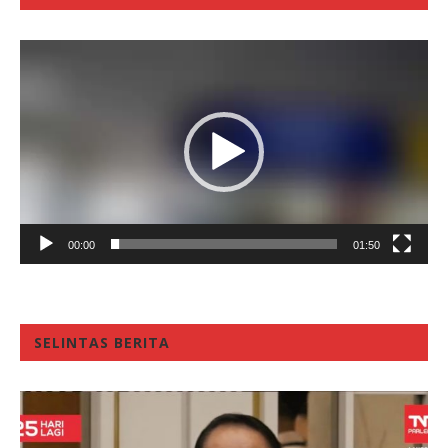
Video
Player
00:00
01:50
SELINTAS BERITA