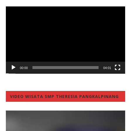
Video
Player
00:00
04:01
VIDEO WISATA SMP THERESIA PANGKALPINANG
Video
Player