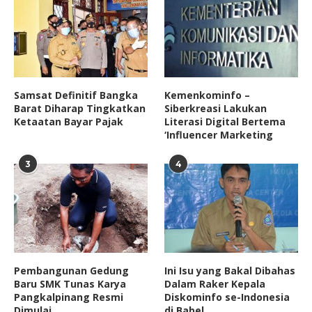
Samsat Definitif Bangka
Kemenkominfo –
Barat Diharap Tingkatkan
Siberkreasi Lakukan
Ketaatan Bayar Pajak
Literasi Digital Bertema
‘Influencer Marketing
3
4
Pembangunan Gedung
Ini Isu yang Bakal Dibahas
Baru SMK Tunas Karya
Dalam Raker Kepala
Pangkalpinang Resmi
Diskominfo se-Indonesia
Dimulai
di Babel